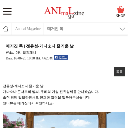
Animal Magazine
매거진 톡
매거진 톡 | 전유성-개나소나 즐거운 날
Write.
애니멀컴패니
Date.
16-06-23 18:30
Hit.
4,628회
목록
본문
전유성-개나소나 즐거운 날
개나소나 콘서트의 엠씨. 우리의 거성 전유성씨를 만나봤습니다.
솔직 담담 털털하면서도 단호한 일침을 말씀해주셨습니다.
인터뷰는 매거진에서 확인하세요~