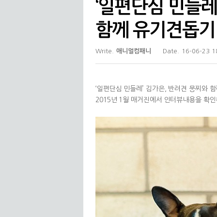
‘일편단심 민들레
함께 유기견돕기
Write.
애니멀컴패니
Date.
16-06-23 1
‘일편단심 민들레’ 김가은, 반려견 뭉찌와 
2015년 1월 매거진에서 인터뷰내용을 확