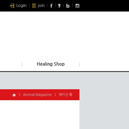
Login
join
Healing Shop
>
Animal Magazine
>
매거진 톡