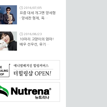
2016/07/05
요즘 대세 개그맨 양세형
· 양세찬 형제, 옥…
2016/06/23
10마리 고양이의 엄마!
배우 선우선, 유기…