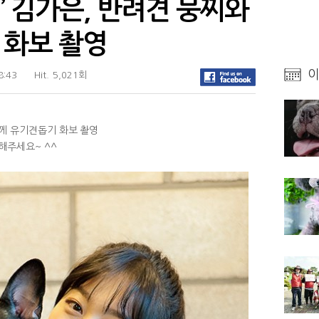
’ 김가은, 반려견 뭉찌와
 화보 촬영
이
8:43
Hit.
5,021회
함께 유기견돕기 화보 촬영
인해주세요~ ^^