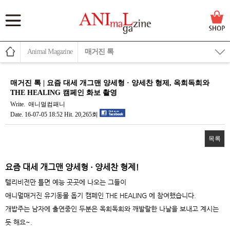
Animal Magazine
매거진 톡
매거진 톡 | 요즘 대세 개그맨 양세형 · 양세찬 형제, 옥희독희와
THE HEALING 캠페인 화보 촬영
Write.
애니멀컴패니
Date.
16-07-05 18:52
Hit.
20,265회
목록
본문
요즘 대세 개그맨 양세형 · 양세찬 형제!
텔리비전만 틀면 예능 곳곳에 나오는 그들이
애니멀매거진 유기동물 돕기 캠페인 THE HEALING 에 참여했습니다.
개밥주는 남자에 출연중인 두분은 옥희독희와 깨발랄한 나날을 보내고 계시는
듯 해요~.