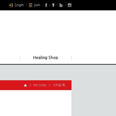
Login
join
Healing Shop
>
Pet Story
>
스타일 톡